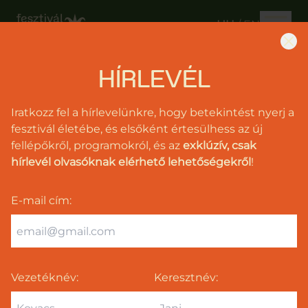
HU
/
EN
HÍRLEVÉL
2026.
Június
Iratkozz fel a hírlevelünkre, hogy betekintést nyerj a
26-
fesztivál életébe, és elsőként értesülhess az új
28.
fellépőkről, programokról, és az
exklúzív, csak
hírlevél olvasóknak elérhető lehetőségekről
!
Fellépők
Programok
E-mail cím
:
Jegyek
Támogatás
Vezetéknév:
Keresztnév:
Info