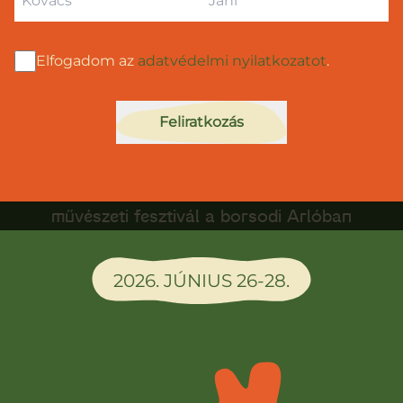
Elfogadom az
adatvédelmi nyilatkozatot
.
Feliratkozás
Társadalmi célú zenei, kulturális és
művészeti fesztivál a borsodi Arlóban
2026. JÚNIUS 26-28.