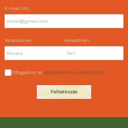
E-mail cím
:
Vezetéknév:
Keresztnév:
Elfogadom az
adatvédelmi nyilatkozatot
.
Feliratkozás