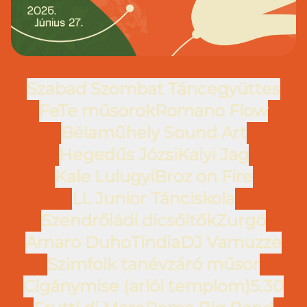
Szabad Szombat Táncegyüttes
FeTe műsorok
Romano Flow
Bélaműhely Sound Art
Hegedűs Józsi
Kalyi Jag
Kale Lulugyi
Broz on Fire
LL Junior Tánciskola
Szendrőládi dicsőítők
Zurgó
Amaro Duho
Tindia
DJ Vamuzze
Szimfolk tanévzáró műsor
Cigánymise (arlói templom)
5.30