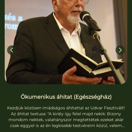
Ökumenikus áhitat (Egészségház)
Kezdjük közösen imádságos áhítattal az Udvar Fesztivált!
Az áhitat textusa: "A király így felel majd nekik: Bizony
mondom nektek, valahányszor megtettétek ezeket akár
csak eggyel is az én legkisebb testvéreim közül, velem
tettétek meg." Az áhítatot vezeti Topolánszky Ákos