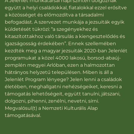
A Jelenlét munkatársai napi szinten dolgoznak
együtt a helyi családokkal, fiatalokkal ezzel erősítve
a közösséget és előmozdítva a társadalmi
befogadást. A szervezet munkája a jezsuiták egyik
küldetését tükrözi: “a szegényekhez és
kitaszítottakhoz való társulás a kiengesztelődés és
igazságosság érdekében”. Ennek szellemében
kezdték meg a magyar jezsuiták 2020-ban Jelenlét
programukat a közel 4000 lakosú, borsod-abaúj-
zemplén megyei Arlóban, ezen a halmozottan
hátrányos helyzetű településen. Miben is áll a
Jelenlét Program lényege? Jelen lenni a családok
életében, meghallgatni nehézségeiket, keresni a
támogatás lehetőségeit, együtt tanulni, játszani,
dolgozni, pihenni, zenélni, nevetni, sírni.
Megvalósul(t) a Nemzeti Kulturális Alap
támogatásával.