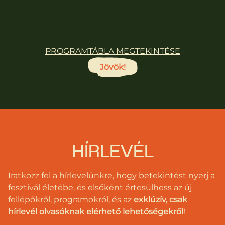
református lelkész, addiktológus, a Bethesda
Gyermekkórház lelkésze.
PROGRAMTÁBLA MEGTEKINTÉSE
Jövök!
HÍRLEVÉL
Iratkozz fel a hírlevelünkre, hogy betekintést nyerj a
fesztivál életébe, és elsőként értesülhess az új
fellépőkről, programokról, és az
exklúzív, csak
hírlevél olvasóknak elérhető lehetőségekről
!