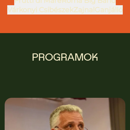
Frutti di Mare
Roma Big Band
Várkonyi Csibészek
Zajnal
Ganjálló
PROGRAMOK