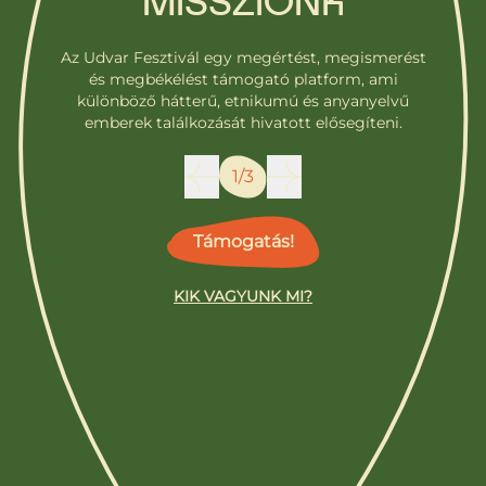
MISSZIÓNK
Az Udvar Fesztivál egy megértést, megismerést
és megbékélést támogató platform, ami
különböző hátterű, etnikumú és anyanyelvű
emberek találkozását hivatott elősegíteni.
1/3
Támogatás!
KIK VAGYUNK MI?