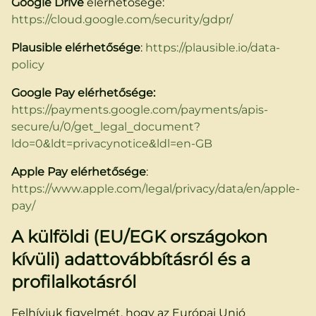
Google Drive
elérhetősége:
https://cloud.google.com/security/gdpr/
Plausible elérhetősége
:
https://plausible.io/data-
policy
Google Pay elérhetősége:
https://payments.google.com/payments/apis-
secure/u/0/get_legal_document?
ldo=0&ldt=privacynotice&ldl=en-GB
Apple Pay elérhetősége
:
https://www.apple.com/legal/privacy/data/en/apple-
pay/
A külföldi (EU/EGK országokon
kívüli) adattovábbításról és a
profilalkotásról
Felhívjuk figyelmét, hogy az Európai Unió