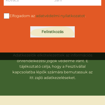
Elfogadom az
adatvédelmi nyilatkozatot
.
Feliratkozás
ADATKEZELÉSI TÁJÉKOZTATÓ
Az Udvar Fesztivál és önkéntesei mint
Adatkezelők elkötelezettek az információs
önrendelkezési jogok védelme iránt. E
tájékoztató célja, hogy a Fesztivállal
kapcsolatba lépők számára bemutassuk az
itt zajló adatkezeléseket.