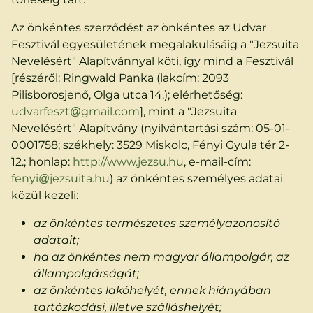
Az önkéntes szerződést az önkéntes az Udvar
Fesztivál egyesületének megalakulásáig a "Jezsuita
Nevelésért" Alapítvánnyal köti, így mind a Fesztivál
[részéről: Ringwald Panka (lakcím: 2093
Pilisborosjenő, Olga utca 14.); elérhetőség:
udvarfeszt@gmail.com
], mint a "Jezsuita
Nevelésért" Alapítvány (nyilvántartási szám: 05-01-
0001758; székhely: 3529 Miskolc, Fényi Gyula tér 2-
12.; honlap:
http://www.jezsu.hu
, e-mail-cím:
fenyi@jezsuita.hu
) az önkéntes személyes adatai
közül kezeli:
az önkéntes természetes személyazonosító
adatait;
ha az önkéntes nem magyar állampolgár, az
állampolgárságát;
az önkéntes lakóhelyét, ennek hiányában
tartózkodási, illetve szálláshelyét;