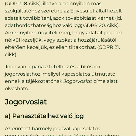
(GDPR 18. cikk), illetve amennyiben más
szolgáltatóhoz szeretné az Egyesület által kezelt
adatait továbbítani, azok továbbítását kérhet (ld.
adathordozhatósághoz való jog; GDPR 20. cikk).
Amennyiben úgy ítéli meg, hogy adatait jogalap
nélkül kezeljük, vagy azokat a hozzájárulásától
eltérően kezeljük, ez ellen tiltakozhat. (GDPR 21.
cikk)
Joga van a panasztételhez és a bírósági
jogorvoslathoz, mellyel kapcsolatos útmutató
ennek a tájékoztatónak
Jogorvoslat
címe alatt
olvasható.
Jogorvoslat
a) Panasztételhez való jog
Az érintett bármely jogával kapcsolatos
megkeresését az
udvarfeszt@gmail.com
címre