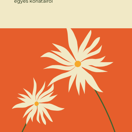
egyes korlátairól