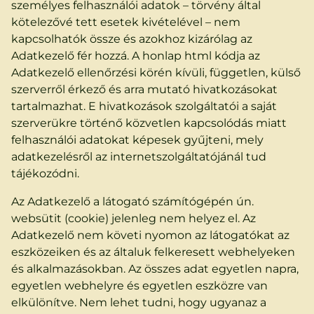
személyes felhasználói adatok – törvény által
kötelezővé tett esetek kivételével – nem
kapcsolhatók össze és azokhoz kizárólag az
Adatkezelő fér hozzá. A honlap html kódja az
Adatkezelő ellenőrzési körén kívüli, független, külső
szerverről érkező és arra mutató hivatkozásokat
tartalmazhat. E hivatkozások szolgáltatói a saját
szerverükre történő közvetlen kapcsolódás miatt
felhasználói adatokat képesek gyűjteni, mely
adatkezelésről az internetszolgáltatójánál tud
tájékozódni.
Az Adatkezelő a látogató számítógépén ún.
websütit (cookie) jelenleg nem helyez el. Az
Adatkezelő nem követi nyomon az látogatókat az
eszközeiken és az általuk felkeresett webhelyeken
és alkalmazásokban. Az összes adat egyetlen napra,
egyetlen webhelyre és egyetlen eszközre van
elkülönítve. Nem lehet tudni, hogy ugyanaz a