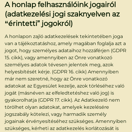
A honlap felhasználóink jogairól
(adatkezelési jogi szaknyelven az
“érintetti” jogokról)
A honlapon zajló adatkezelések tekintetében joga
van a tájékoztatáshoz, amely magában foglalja azt a
jogot, hogy személyes adataihoz hozzáférjen (GDPR
15. cikk), vagy amennyiben az Önre vonatkozó
személyes adatok tévesen jelentek meg, azok
helyesbítését kérje. (GDPR 16. cikk) Amennyiben
már nem szeretné, hogy az Önre vonatkozó
adatokat az Egyesület kezelje, azok törléséhez való
jogát (másnéven az elfeledtetéshez való jog) is
gyakorolhatja (GDPR 17. cikk). Az Adatkezelő nem
törölhet olyan adatokat, amelyek kezelésére
jogszabály kötelezi, vagy harmadik személy
jogainak érvényesítéséhez szükséges. Amennyiben
szükséges, kérheti az adatkezelés korlátozását is