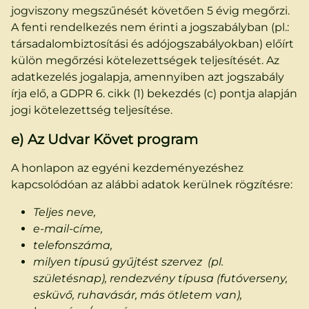
jogviszony megszűnését követően 5 évig megőrzi.
A fenti rendelkezés nem érinti a jogszabályban (pl.:
társadalombiztosítási és adójogszabályokban) előírt
külön megőrzési kötelezettségek teljesítését. Az
adatkezelés jogalapja, amennyiben azt jogszabály
írja elő, a GDPR 6. cikk (1) bekezdés (c) pontja alapján
jogi kötelezettség teljesítése.
e) Az Udvar Követ program
A honlapon az egyéni kezdeményezéshez
kapcsolódóan az alábbi adatok kerülnek rögzítésre:
Teljes neve,
e-mail-címe,
telefonszáma,
milyen típusú gyűjtést szervez (pl.
születésnap), rendezvény típusa (futóverseny,
esküvő, ruhavásár, más ötletem van),