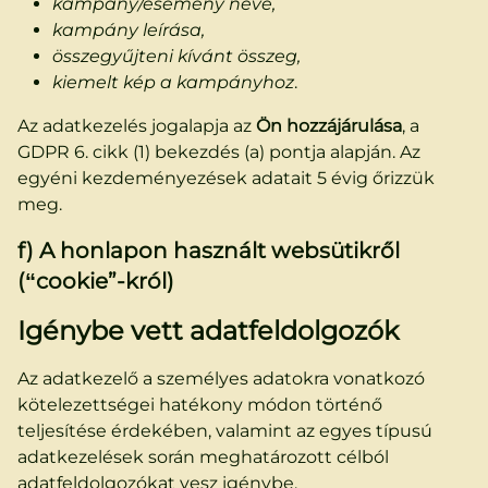
kampány/esemény neve,
kampány leírása,
összegyűjteni kívánt összeg,
kiemelt kép a kampányhoz
.
Az adatkezelés jogalapja az
Ön hozzájárulása
, a
GDPR 6. cikk (1) bekezdés (a) pontja alapján. Az
egyéni kezdeményezések adatait 5 évig őrizzük
meg.
f) A honlapon használt websütikről
(“cookie”-król)
Igénybe vett adatfeldolgozók
Az adatkezelő a személyes adatokra vonatkozó
kötelezettségei hatékony módon történő
teljesítése érdekében, valamint az egyes típusú
adatkezelések során meghatározott célból
adatfeldolgozókat vesz igénybe.