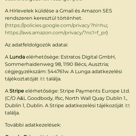
A Hírlevelek küldése a Gmail és Amazon SES
rendszeren keresztül történhet.
(
https://policies.google.com/privacy?hl=hu
;
https://aws.amazon.com/privacy/?nc1=f_pr
)
Az adatfeldolgozók adatai:
A
Lunda
elérhetősége: Estratos Digital GmbH,
Sommerhaidenweg 98, 1190 Bécs, Ausztria;
cégjegyzékszám: 544761w. A Lunga adatkezelési
tájékoztatóját
itt
találja.
A
Stripe
elérhetősége: Stripe Payments Europe Ltd.
(C/O A&L Goodbody, Ifsc, North Wall Quay Dublin 1.,
Dublin 1, Dublin. A Stripe adatkezelési tájékozóját
itt
találja.
További adatkezelések: