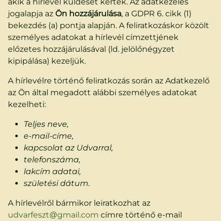
akik a hírlevél küldését kérték. Az adatkezelés
jogalapja az
Ön hozzájárulása
, a GDPR 6. cikk (1)
bekezdés (a) pontja alapján. A feliratkozáskor közölt
személyes adatokat a hírlevél címzettjének
előzetes hozzájárulásával (ld. jelölőnégyzet
kipipálása) kezeljük.
A hírlevélre történő feliratkozás során az Adatkezelő
az Ön által megadott alábbi személyes adatokat
kezelheti:
Teljes neve,
e-mail-címe,
kapcsolat az Udvarral,
telefonszáma,
lakcím adatai,
születési dátum.
A hírlevélről bármikor leiratkozhat az
udvarfeszt@gmail.com
címre történő e-mail