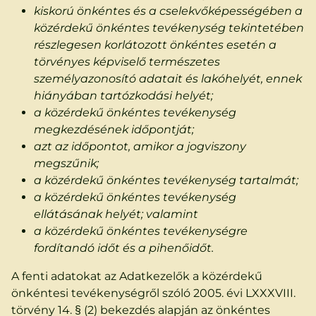
kiskorú önkéntes és a cselekvőképességében a
közérdekű önkéntes tevékenység tekintetében
részlegesen korlátozott önkéntes esetén a
törvényes képviselő természetes
személyazonosító adatait és lakóhelyét, ennek
hiányában tartózkodási helyét;
a közérdekű önkéntes tevékenység
megkezdésének időpontját;
azt az időpontot, amikor a jogviszony
megszűnik;
a közérdekű önkéntes tevékenység tartalmát;
a közérdekű önkéntes tevékenység
ellátásának helyét; valamint
a közérdekű önkéntes tevékenységre
fordítandó időt és a pihenőidőt.
A fenti adatokat az Adatkezelők a közérdekű
önkéntesi tevékenységről szóló 2005. évi LXXXVIII.
törvény 14. § (2) bekezdés alapján az önkéntes