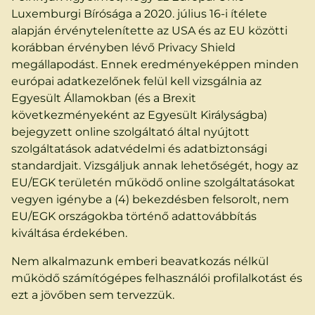
Luxemburgi Bírósága a 2020. július 16-i ítélete
alapján érvénytelenítette az USA és az EU közötti
korábban érvényben lévő Privacy Shield
megállapodást. Ennek eredményeképpen minden
európai adatkezelőnek felül kell vizsgálnia az
Egyesült Államokban (és a Brexit
következményeként az Egyesült Királyságba)
bejegyzett online szolgáltató által nyújtott
szolgáltatások adatvédelmi és adatbiztonsági
standardjait. Vizsgáljuk annak lehetőségét, hogy az
EU/EGK területén működő online szolgáltatásokat
vegyen igénybe a (4) bekezdésben felsorolt, nem
EU/EGK országokba történő adattovábbítás
kiváltása érdekében.
Nem alkalmazunk emberi beavatkozás nélkül
működő számítógépes felhasználói profilalkotást és
ezt a jövőben sem tervezzük.