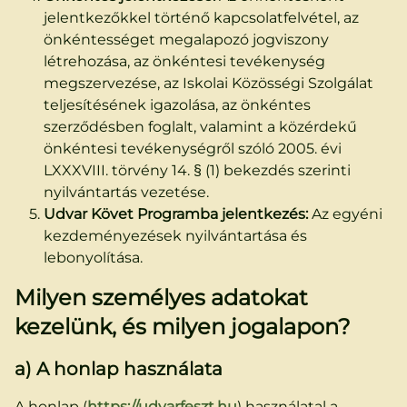
jelentkezőkkel történő kapcsolatfelvétel, az
önkéntességet megalapozó jogviszony
létrehozása, az önkéntesi tevékenység
megszervezése, az Iskolai Közösségi Szolgálat
teljesítésének igazolása, az önkéntes
szerződésben foglalt, valamint a közérdekű
önkéntesi tevékenységről szóló 2005. évi
LXXXVIII. törvény 14. § (1) bekezdés szerinti
nyilvántartás vezetése.
Udvar Követ Programba jelentkezés:
Az egyéni
kezdeményezések nyilvántartása és
lebonyolítása.
Milyen személyes adatokat
kezelünk, és milyen jogalapon?
a) A honlap használata
A honlap (
https://udvarfeszt.hu
) használatal a