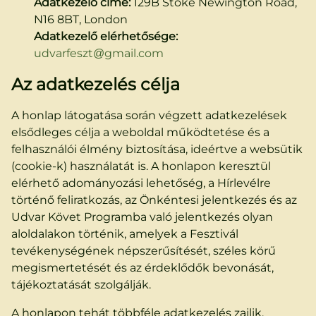
Adatkezelő címe:
129B Stoke Newington Road,
N16 8BT, London
Adatkezelő elérhetősége:
udvarfeszt@gmail.com
Az adatkezelés célja
A honlap látogatása során végzett adatkezelések
elsődleges célja a weboldal működtetése és a
felhasználói élmény biztosítása, ideértve a websütik
(cookie-k) használatát is. A honlapon keresztül
elérhető adományozási lehetőség, a Hírlevélre
történő feliratkozás, az Önkéntesi jelentkezés és az
Udvar Követ Programba való jelentkezés olyan
aloldalakon történik, amelyek a Fesztivál
tevékenységének népszerűsítését, széles körű
megismertetését és az érdeklődők bevonását,
tájékoztatását szolgálják.
A honlapon tehát többféle adatkezelés zajlik,