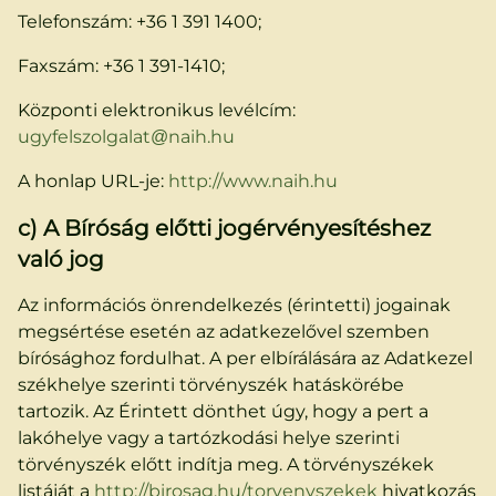
Telefonszám: +36 1 391 1400;
Faxszám: +36 1 391-1410;
Központi elektronikus levélcím:
ugyfelszolgalat@naih.hu
A honlap URL-je:
http://www.naih.hu
c) A Bíróság előtti jogérvényesítéshez
való jog
Az információs önrendelkezés (érintetti) jogainak
megsértése esetén az adatkezelővel szemben
bírósághoz fordulhat. A per elbírálására az Adatkezel
székhelye szerinti törvényszék hatáskörébe
tartozik. Az Érintett dönthet úgy, hogy a pert a
lakóhelye vagy a tartózkodási helye szerinti
törvényszék előtt indítja meg. A törvényszékek
listáját a
http://birosag.hu/torvenyszekek
hivatkozás