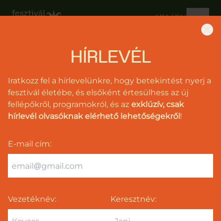
HU
/
EN
HÍRLEVÉL
2026.
Június
Iratkozz fel a hírlevelünkre, hogy betekintést nyerj a
26-
fesztivál életébe, és elsőként értesülhess az új
28.
fellépőkről, programokról, és az
exklúzív, csak
hírlevél olvasóknak elérhető lehetőségekről
!
Fellépők
Programok
E-mail cím
:
Jegyek
Támogatás
Vezetéknév:
Keresztnév:
Info