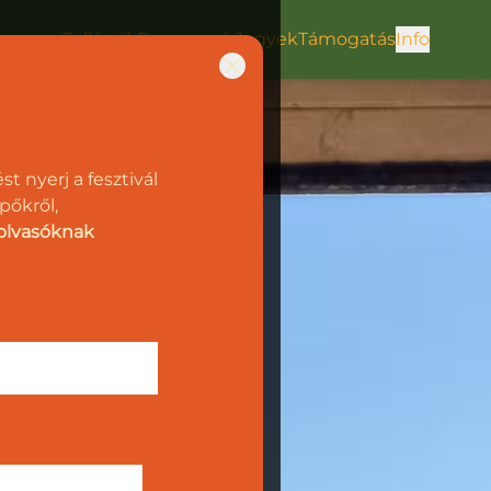
Fellépők
Programok
Jegyek
Támogatás
Info
st nyerj a fesztivál
pőkről,
l olvasóknak