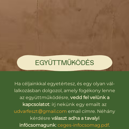
EGYÜTTMŰKÖDÉS
Ha cél­ja­ink­kal egyet­ér­tesz, és egy olyan vál­
lal­ko­zás­ban dol­go­zol, amely fo­gé­kony lenne
az együtt­mű­kö­désre,
vedd fel velünk a
kapcsolatot
: írj nekünk egy emailt az
udvarfeszt@gmail.com
email címre. Néhány
kérdésre
választ adha a tavalyi
infócsomagunk
:
ceges-infocsomag.pdf
.