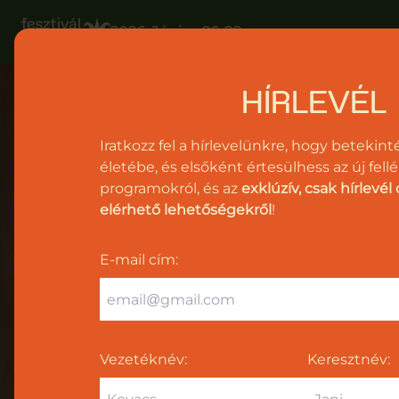
2026. Június 26-28.
HÍRLEVÉL
2026.
Június
Iratkozz fel a hírlevelünkre, hogy betekinté
26-
életébe, és elsőként értesülhess az új fellé
28.
programokról, és az
exklúzív, csak hírlevé
elérhető lehetőségekről
!
Fellépők
Programok
E-mail cím
:
Jegyek
Támogatás
Vezetéknév:
Keresztnév:
Info