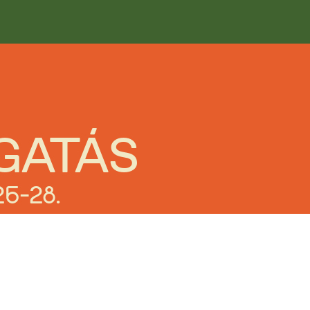
GATÁS
26-28.
Célunk, hogy a környékbélie
részt vehessenek olyan konc
és edukatív foglalkozásokon,
hozzáférésük van lakóhelyük,
éppen etnikai hovatartozásu