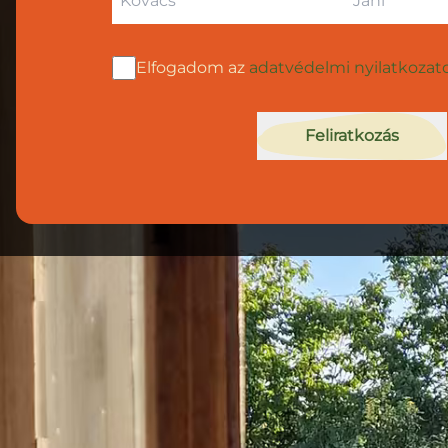
Elfogadom az
adatvédelmi nyilatkozat
Feliratkozás