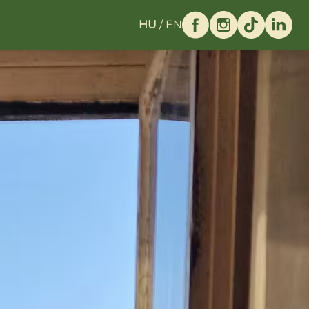
HU
/
EN