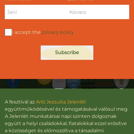
I accept the
privacy policy
.
The festival is made possible with the help of the
following organizations:
Subscribe
A fesztivál az
Arló Jezsuita Jelenlét
együttműködésével és támogatásával valósul meg.
A Jelenlét munkatársai napi szinten dolgoznak
együtt a helyi családokkal, fiatalokkal ezzel erősítve
a közösséget és előmozdítva a társadalmi