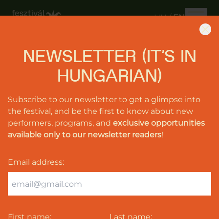
HU
/
EN
NEWSLETTER (IT'S IN
June
404
26-
HUNGARIAN)
28,
2026
The page you are looking for is not found. But here
Subscribe to our newsletter to get a glimpse into
is a link to the
homepage
.
the festival, and be the first to know about new
Music
performers, programs, and
exclusive opportunities
available only to our newsletter readers
!
Programs
Tickets
Email address
:
Support
us
Info
udvarfeszt@gmail.com
First name:
Last name: