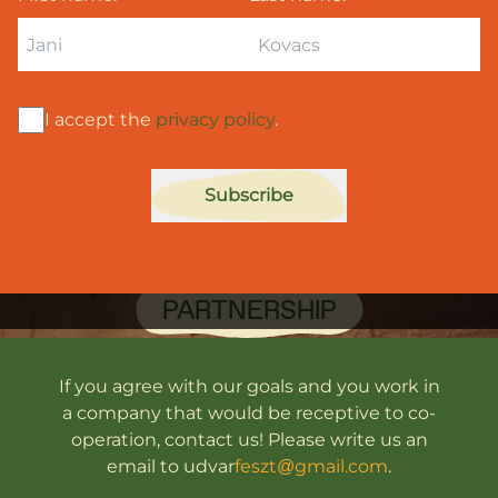
I accept the
privacy policy
.
Subscribe
PARTNERSHIP
If you agree with our goals and you work in
a company that would be re­cep­tive to co­
ope­ra­ti­on, contact us! Please write us an
email to ud­var­
feszt@gmail.com
.