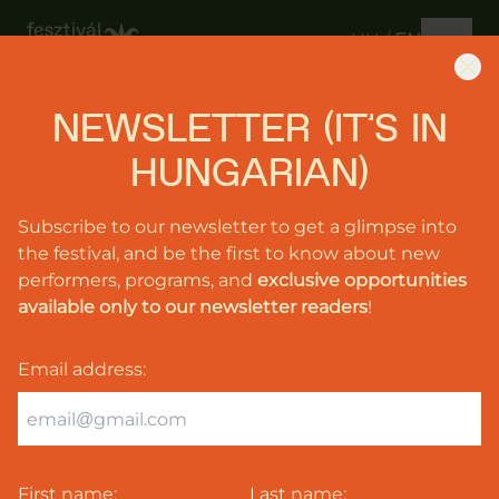
HU
/
EN
NEWSLETTER (IT'S IN
June
26-
HUNGARIAN)
28,
2026
Subscribe to our newsletter to get a glimpse into
the festival, and be the first to know about new
Music
performers, programs, and
exclusive opportunities
available only to our newsletter readers
!
Programs
Tickets
Email address
:
Support
us
Info
First name:
Last name: