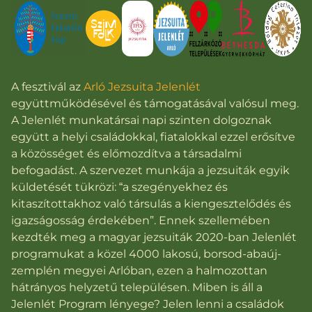
A fesztivál az
Arló Jezsuita Jelenlét
együttműködésével és támogatásával valósul meg.
A Jelenlét munkatársai napi szinten dolgoznak
együtt a helyi családokkal, fiatalokkal ezzel erősítve
a közösséget és előmozdítva a társadalmi
befogadást. A szervezet munkája a jezsuiták egyik
küldetését tükrözi: “a szegényekhez és
kitaszítottakhoz való társulás a kiengesztelődés és
igazságosság érdekében”. Ennek szellemében
kezdték meg a magyar jezsuiták 2020-ban Jelenlét
programukat a közel 4000 lakosú, borsod-abaúj-
zemplén megyei Arlóban, ezen a halmozottan
hátrányos helyzetű településen. Miben is áll a
Jelenlét Program lényege? Jelen lenni a családok